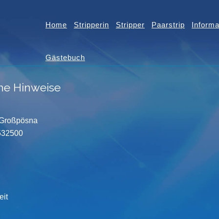
Home
Stripperin
Stripper
Paarstrip
Informa
Gästebuch
he Hinweise
 Großpösna
2532500
eit