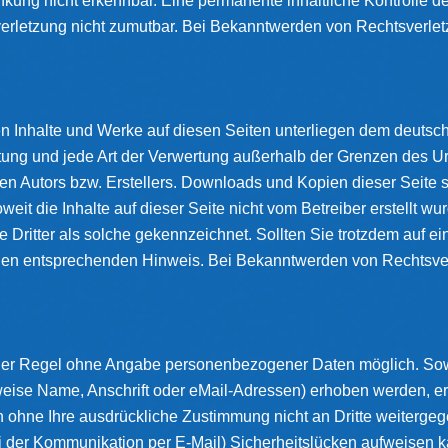
nkung nicht erkennbar. Eine permanente inhaltliche Kontrolle de
erletzung nicht zumutbar. Bei Bekanntwerden von Rechtsverlet
ten Inhalte und Werke auf diesen Seiten unterliegen dem deutsc
eitung und jede Art der Verwertung außerhalb der Grenzen des U
en Autors bzw. Erstellers. Downloads und Kopien dieser Seite si
eit die Inhalte auf dieser Seite nicht vom Betreiber erstellt wu
 Dritter als solche gekennzeichnet. Sollten Sie trotzdem auf e
nen entsprechenden Hinweis. Bei Bekanntwerden von Rechtsver
 der Regel ohne Angabe personenbezogener Daten möglich. Sow
se Name, Anschrift oder eMail-Adressen) erhoben werden, erfol
en ohne Ihre ausdrückliche Zustimmung nicht an Dritte weitergeg
ei der Kommunikation per E-Mail) Sicherheitslücken aufweisen k