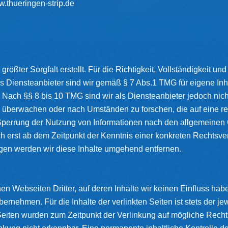
w.thueringen-strip.de
rößter Sorgfalt erstellt. Für die Richtigkeit, Vollständigkeit und
 Diensteanbieter sind wir gemäß § 7 Abs.1 TMG für eigene Inh
Nach §§ 8 bis 10 TMG sind wir als Diensteanbieter jedoch nicht 
 überwachen oder nach Umständen zu forschen, die auf eine rec
Sperrung der Nutzung von Informationen nach den allgemeinen 
ch erst ab dem Zeitpunkt der Kenntnis einer konkreten Rechtsv
en werden wir diese Inhalte umgehend entfernen.
en Webseiten Dritter, auf deren Inhalte wir keinen Einfluss hab
rnehmen. Für die Inhalte der verlinkten Seiten ist stets der jew
n Seiten wurden zum Zeitpunkt der Verlinkung auf mögliche Rech